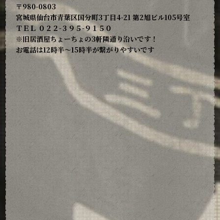
〒980-0803
宮城県仙台市青葉区国分町3丁目4-21 第2旭ビル105号室
ＴＥＬ ０２２-３９５-９１５０
※旧居酒屋ちょーちょの3軒隣通り沿いです！
お電話は12時半～15時半が繋がりやすいです