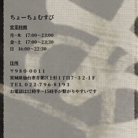
ちょーちょむすび
営業時間
月~木 17:00～23:00
金~土 17:00～23:30
日 16:00～22:30
住所
〒９８０-００１１
宮城県仙台市青葉区上杉１丁目７−３２-１Ｆ
ＴＥＬ ０２２-７９６-８１９３
お電話は12時半～15時半が繋がりやすいです