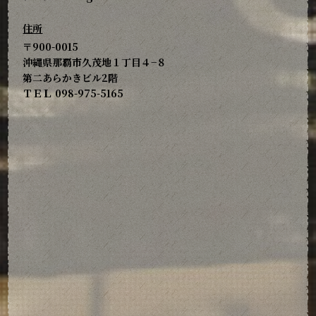
住所
〒900-0015
沖縄県那覇市久茂地１丁目４−８
第二あらかきビル2階
ＴＥＬ 098-975-5165