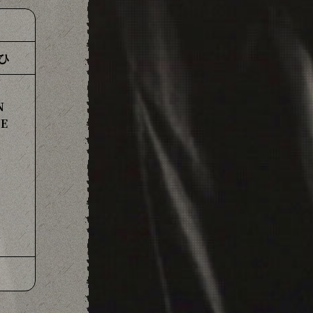
ひ
N
SE