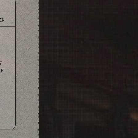
ひ
N
SE